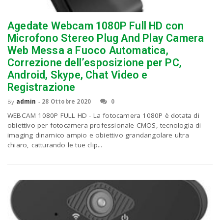
Agedate Webcam 1080P Full HD con
Microfono Stereo Plug And Play Camera
Web Messa a Fuoco Automatica,
Correzione dell’esposizione per PC,
Android, Skype, Chat Video e
Registrazione
By
admin
-
28 Ottobre 2020
0
WEBCAM 1080P FULL HD - La fotocamera 1080P è dotata di
obiettivo per fotocamera professionale CMOS, tecnologia di
imaging dinamico ampio e obiettivo grandangolare ultra
chiaro, catturando le tue clip...