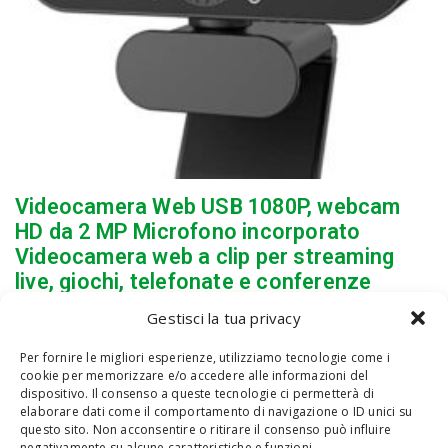
Videocamera Web USB 1080P, webcam
HD da 2 MP Microfono incorporato
Videocamera web a clip per streaming
live, giochi, telefonate e conferenze
By
admin
-
25 Ottobre 2020
0
Gestisci la tua privacy
Webcam HD 1080p: obiettivo ottico professionale, alta
Per fornire le migliori esperienze, utilizziamo tecnologie come i
precisione, bilanciamento automatico del bianco, correzione
cookie per memorizzare e/o accedere alle informazioni del
automatica del colore per computer portatili e
dispositivo. Il consenso a queste tecnologie ci permetterà di
desktop.Microfono incorporato: il microfono fonoassorbente
elaborare dati come il comportamento di navigazione o ID unici su
incorporato può sentire chiaramente la...
questo sito. Non acconsentire o ritirare il consenso può influire
negativamente su alcune caratteristiche e funzioni.