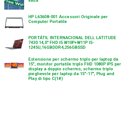
vada
HP L63608-001 Accessori Originale per
Computer Portatile
PORTÁTIL INTERNACIONAL DELL LATITUDE
7430 14,0″ FHD I5 W10P+W11P I5-
1245U,16GBDDR4,256GBSSD
Estensione per schermo triplo per laptop da
15″, monitor portatile triplo FHD 1080P IPS per
display a doppio schermo, schermo triplo
pieghevole per laptop da 15″-17″, Plug and
Play di tipo C(1#)