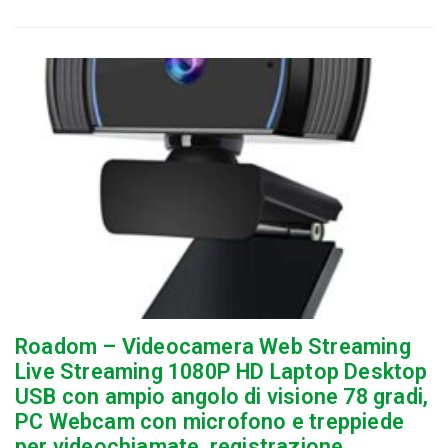
Roadom – Videocamera Web Streaming
Live Streaming 1080P HD Laptop Desktop
USB con ampio angolo di visione 78 gradi,
PC Webcam con microfono e treppiede
per videochiamate, registrazione,