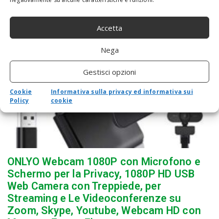
Accetta
Nega
Gestisci opzioni
Cookie
Informativa sulla privacy ed informativa sui
Policy
cookie
ONLYO Webcam 1080P con Microfono e
Schermo per la Privacy, 1080P HD USB
Web Camera con Treppiede, per
Streaming e Le Videoconferenze su
Zoom, Skype, Youtube, Webcam HD con