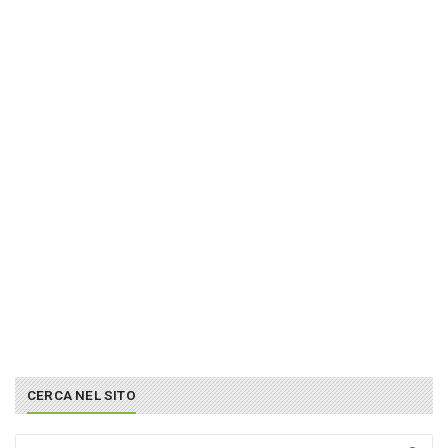
CERCA NEL SITO
S