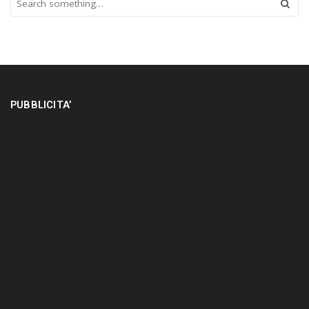
e
a
r
c
h
a
n
PUBBLICITA’
d
h
i
t
e
n
t
e
r
.
.
.