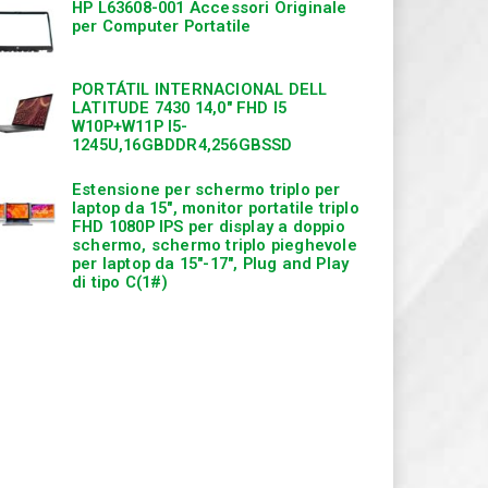
HP L63608-001 Accessori Originale
per Computer Portatile
PORTÁTIL INTERNACIONAL DELL
LATITUDE 7430 14,0″ FHD I5
W10P+W11P I5-
1245U,16GBDDR4,256GBSSD
Estensione per schermo triplo per
laptop da 15″, monitor portatile triplo
FHD 1080P IPS per display a doppio
schermo, schermo triplo pieghevole
per laptop da 15″-17″, Plug and Play
di tipo C(1#)