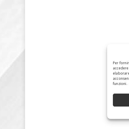
Per forni
accedere 
elaborare
acconsent
funzioni.