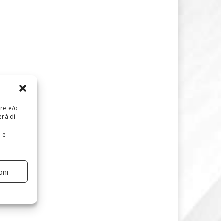
are e/o
erà di
e e
oni