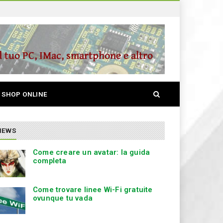
S
SHOP ONLINE
e
a
r
c
NEWS
h
Come creare un avatar: la guida
completa
Come trovare linee Wi-Fi gratuite
ovunque tu vada