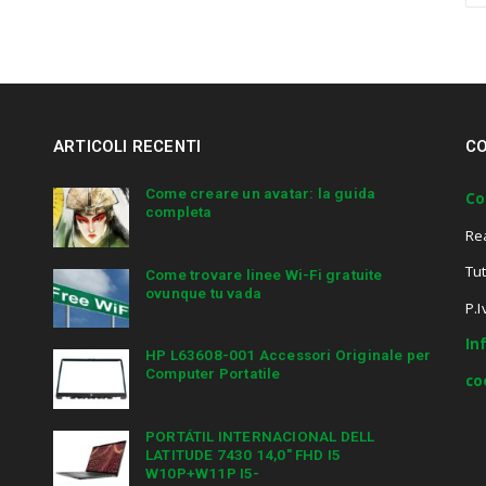
a
r
c
h
a
n
ARTICOLI RECENTI
CO
d
h
i
Come creare un avatar: la guida
Co
completa
t
Re
e
n
Tut
Come trovare linee Wi-Fi gratuite
t
ovunque tu vada
e
P.
r
In
.
HP L63608-001 Accessori Originale per
.
Computer Portatile
co
.
PORTÁTIL INTERNACIONAL DELL
LATITUDE 7430 14,0″ FHD I5
W10P+W11P I5-