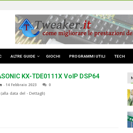
C
ALTRE GUIDE
GIOCHI
PROGRAMMI UTILI
TECH
SONIC KX-TDE0111X VoIP DSP64
n
-
14 Febbraio 2023
0
(alla data del - Dettagli)