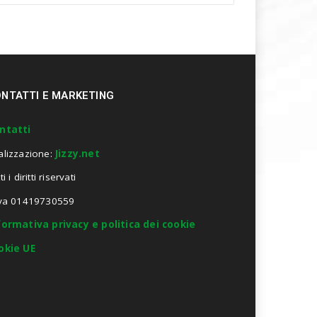
NTATTI E MARKETING
ntatti
alizzazione:
Jizzy.net
ti i diritti riservati
Iva 01419730559
formativa privacy e politica dei cookie
okie UE