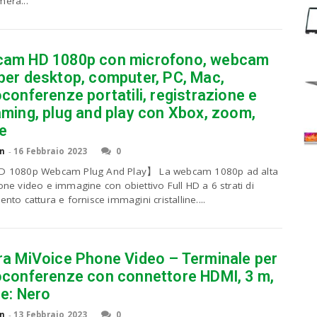
mera...
am HD 1080p con microfono, webcam
per desktop, computer, PC, Mac,
conferenze portatili, registrazione e
aming, plug and play con Xbox, zoom,
e
n
-
16 Febbraio 2023
0
HD 1080p Webcam Plug And Play】 La webcam 1080p ad alta
ione video e immagine con obiettivo Full HD a 6 strati di
ento cattura e fornisce immagini cristalline....
ra MiVoice Phone Video – Terminale per
oconferenze con connettore HDMI, 3 m,
re: Nero
n
-
13 Febbraio 2023
0