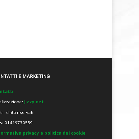
NTATTI E MARKETING
ntatti
alizzazione:
Jizzy.net
ti i diritti riservati
Iva 01419730559
formativa privacy e politica dei cookie