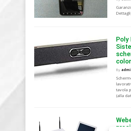
Garanzi
Dettagli
Poly
Siste
sche
colo
By
admi
Schermo
lavorat
tavola 
(alla dat
Webe
prec