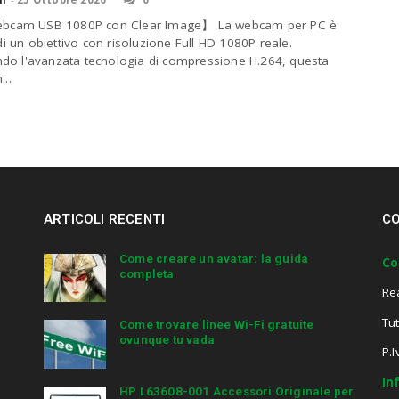
cam USB 1080P con Clear Image】 La webcam per PC è
di un obiettivo con risoluzione Full HD 1080P reale.
ando l'avanzata tecnologia di compressione H.264, questa
..
ARTICOLI RECENTI
CO
Come creare un avatar: la guida
Co
completa
Re
Tut
Come trovare linee Wi-Fi gratuite
ovunque tu vada
P.
In
HP L63608-001 Accessori Originale per