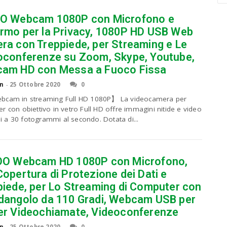
a
O Webcam 1080P con Microfono e
r
c
rmo per la Privacy, 1080P HD USB Web
h
ra con Treppiede, per Streaming e Le
a
oconferenze su Zoom, Skype, Youtube,
n
am HD con Messa a Fuoco Fissa
d
h
n
-
25 Ottobre 2020
0
i
cam in streaming Full HD 1080P】 La videocamera per
t
r con obiettivo in vetro Full HD offre immagini nitide e video
e
ini a 30 fotogrammi al secondo. Dotata di...
n
t
e
r
OO Webcam HD 1080P con Microfono,
.
.
opertura di Protezione dei Dati e
.
piede, per Lo Streaming di Computer con
dangolo da 110 Gradi, Webcam USB per
er Videochiamate, Videoconferenze
n
-
25 Ottobre 2020
0