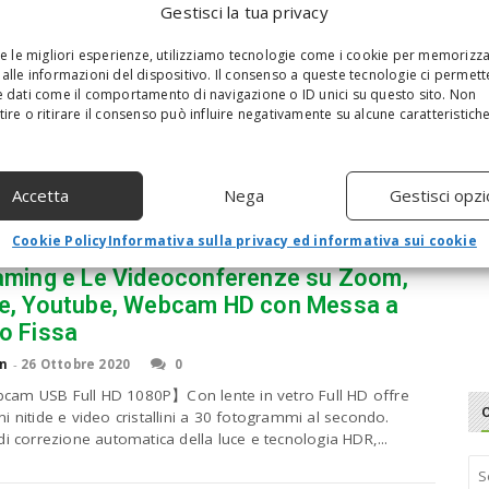
Gestisci la tua privacy
n
-
28 Ottobre 2020
0
o in ItaliaFacile da usareProdotto di qualitaProdotto ottimo
re le migliori esperienze, utilizziamo tecnologie come i cookie per memorizz
(alla data del - Dettagli)
alle informazioni del dispositivo. Il consenso a queste tecnologie ci permett
 dati come il comportamento di navigazione o ID unici su questo sito. Non
ire o ritirare il consenso può influire negativamente su alcune caratteristich
1080P USB Webcam per PC con
Accetta
Nega
Gestisci opzi
ofono, Fotocamera per Desktop
Cookie Policy
Informativa sulla privacy ed informativa sui cookie
top USB con Cover e Treppiede,per
aming e Le Videoconferenze su Zoom,
e, Youtube, Webcam HD con Messa a
o Fissa
n
-
26 Ottobre 2020
0
m USB Full HD 1080P】Con lente in vetro Full HD offre
i nitide e video cristallini a 30 fotogrammi al secondo.
di correzione automatica della luce e tecnologia HDR,...
S
e