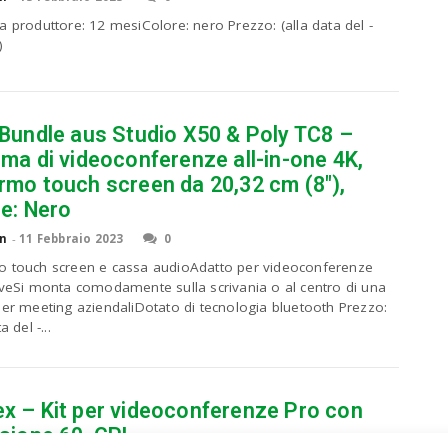
a produttore: 12 mesiColore: nero Prezzo: (alla data del -
)
 Bundle aus Studio X50 & Poly TC8 –
ma di videoconferenze all-in-one 4K,
rmo touch screen da 20,32 cm (8″),
re: Nero
n
-
11 Febbraio 2023
0
 touch screen e cassa audioAdatto per videoconferenze
iveSi monta comodamente sulla scrivania o al centro di una
per meeting aziendaliDotato di tecnologia bluetooth Prezzo:
a del -...
x – Kit per videoconferenze Pro con
isione 60, GPL