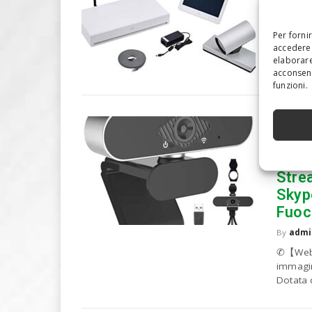
By
admi
Prodott
Per forni
Prezzo: 
accedere 
elaborare
acconsent
funzioni.
BBO 
Micr
Desk
Stre
Skyp
Fuoc
By
admi
✆【Webca
immagin
Dotata 