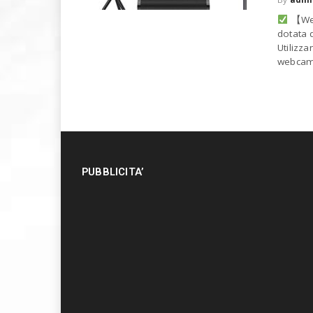
【Web
dotata 
Utilizz
webcam.
PUBBLICITA’