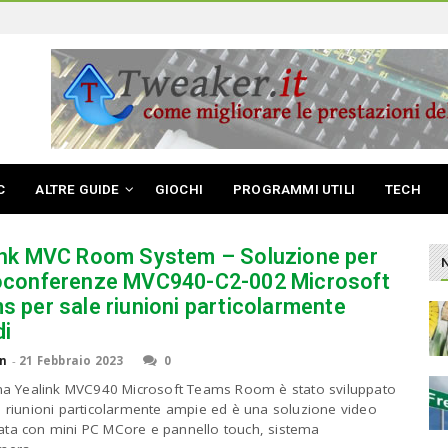
C
ALTRE GUIDE
GIOCHI
PROGRAMMI UTILI
TECH
ink MVC Room System – Soluzione per
oconferenze MVC940-C2-002 Microsoft
 per sale riunioni particolarmente
di
n
-
21 Febbraio 2023
0
ema Yealink MVC940 Microsoft Teams Room è stato sviluppato
e riunioni particolarmente ampie ed è una soluzione video
ta con mini PC MCore e pannello touch, sistema