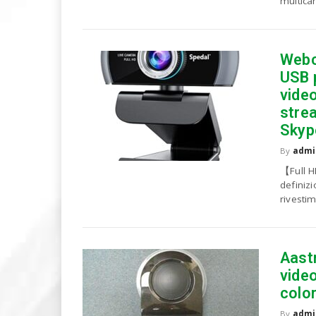
multica
u
o
P
C
Webc
USB 
video
stre
Skyp
By
admi
【Full 
definiz
rivestim
Aast
vide
colo
By
admi