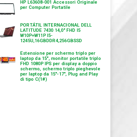
HP L63608-001 Accessori Originale
per Computer Portatile
PORTÁTIL INTERNACIONAL DELL
LATITUDE 7430 14,0″ FHD I5
W10P+W11P I5-
1245U,16GBDDR4,256GBSSD
Estensione per schermo triplo per
laptop da 15″, monitor portatile triplo
FHD 1080P IPS per display a doppio
schermo, schermo triplo pieghevole
per laptop da 15″-17″, Plug and Play
di tipo C(1#)