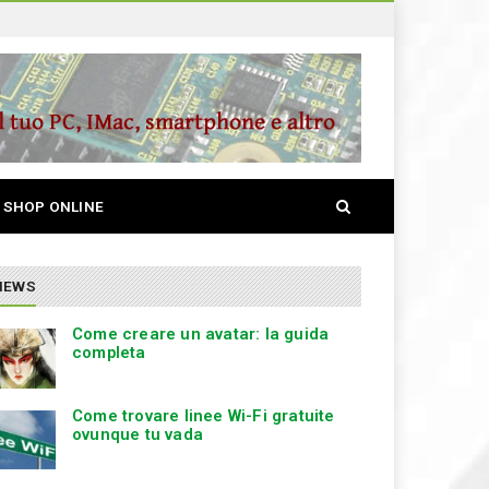
S
SHOP ONLINE
e
a
r
c
NEWS
h
Come creare un avatar: la guida
completa
Come trovare linee Wi-Fi gratuite
ovunque tu vada