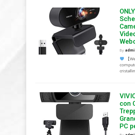
ONLY
Sche
Came
Vide
Webc
By
admi
【Web
compute
cristall
VIVI
con C
Trep
Gran
PC p
By
admi