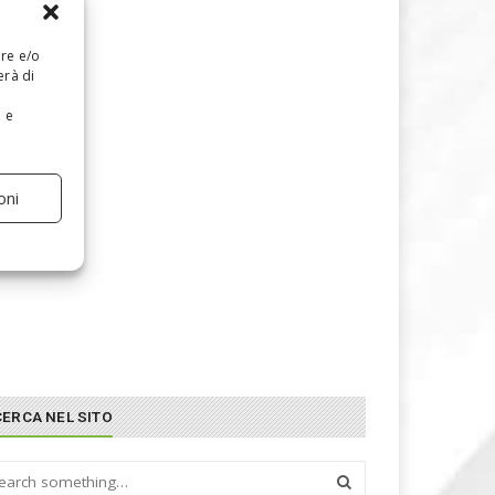
are e/o
erà di
e e
oni
CERCA NEL SITO