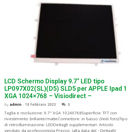
LCD Schermo Display 9.7″ LED tipo
LP097X02(SL)(D5) SLD5 per APPLE Ipad 1
XGA 1024×768 – Visiodirect –
By
admin
-
18 Febbraio 2023
0
Taglia e risoluzione: 9.7" XGA 1024X768Superficie: TFT con
rivestimento brillante/matteConnettore: in basso (Vedi foto)Tipo
di retroilluminazione: LEDDettagli supplementari: Articolo
venduto da professionista Prezzo: (alla data del - Dettagli)