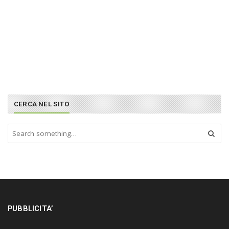
CERCA NEL SITO
S
e
a
r
c
h
a
n
PUBBLICITA’
d
h