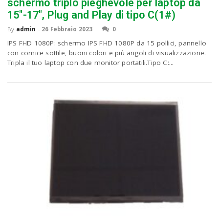
P
schermo triplo pieghevole per laptop da
C
a
15″-17″, Plug and Play di tipo C(1#)
By
admin
-
26 Febbraio 2023
0
v
IPS FHD 1080P: schermo IPS FHD 1080P da 15 pollici, pannello
con cornice sottile, buoni colori e più angoli di visualizzazione.
Tripla il tuo laptop con due monitor portatili.Tipo C:...
i
g
a
t
i
o