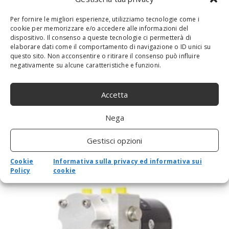
LG PORTATIL GRAM (17Z90Q-G.AD78B)
17Â€ IPS/WQXGA 2560 X 1600/350
Per fornire le migliori esperienze, utilizziamo tecnologie come i
cookie per memorizzare e/o accedere alle informazioni del
NITS/CORE I7-1260P/32GB RAM
dispositivo. Il consenso a queste tecnologie ci permetterà di
DDR5/1024 GB SSD/WINDOWS 11/PESO 1
elaborare dati come il comportamento di navigazione o ID unici su
350 KG/2X USB TIPO C/2X USB TIPO
questo sito. Non acconsentire o ritirare il consenso può influire
negativamente su alcune caratteristiche e funzioni.
A/80WH
By
admin
-
14 Febbraio 2023
0
Accetta
LG PORTATIL GRAM (17Z90Q-G.AD78B) 17Â€ IPS/WQXGA 2560
X 1600/350 NITS/CORE I7-1260P/32GB RAM DDR5/1024 GB
Nega
SSD/WINDOWS 11/PESO 1 350 KG/2X USB TIPO C/2X USB TIPO
A/80WH Prezzo: (alla data del -...
Gestisci opzioni
Cookie
Informativa sulla privacy ed informativa sui
Policy
cookie