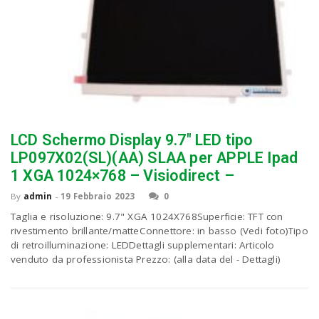
LCD Schermo Display 9.7″ LED tipo
LP097X02(SL)(AA) SLAA per APPLE Ipad
1 XGA 1024×768 – Visiodirect –
By
admin
-
19 Febbraio 2023
0
Taglia e risoluzione: 9.7" XGA 1024X768Superficie: TFT con
rivestimento brillante/matteConnettore: in basso (Vedi foto)Tipo
di retroilluminazione: LEDDettagli supplementari: Articolo
venduto da professionista Prezzo: (alla data del - Dettagli)