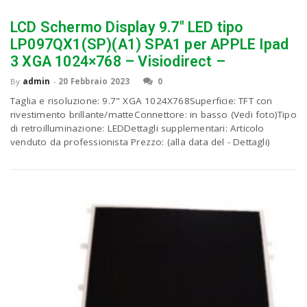
LCD Schermo Display 9.7″ LED tipo
n
LP097QX1(SP)(A1) SPA1 per APPLE Ipad
3 XGA 1024×768 – Visiodirect –
By
admin
-
20 Febbraio 2023
0
Taglia e risoluzione: 9.7" XGA 1024X768Superficie: TFT con
rivestimento brillante/matteConnettore: in basso (Vedi foto)Tipo
di retroilluminazione: LEDDettagli supplementari: Articolo
venduto da professionista Prezzo: (alla data del - Dettagli)