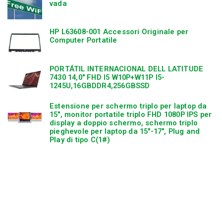
vada
HP L63608-001 Accessori Originale per
Computer Portatile
PORTÁTIL INTERNACIONAL DELL LATITUDE
7430 14,0″ FHD I5 W10P+W11P I5-
1245U,16GBDDR4,256GBSSD
Estensione per schermo triplo per laptop da
15″, monitor portatile triplo FHD 1080P IPS per
display a doppio schermo, schermo triplo
pieghevole per laptop da 15″-17″, Plug and
Play di tipo C(1#)