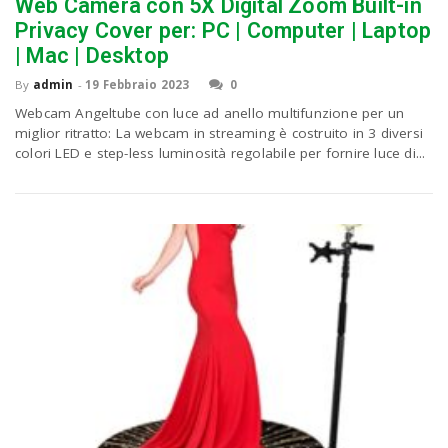
P
Web Camera con 5X Digital Zoom Built-in
C
a
Privacy Cover per: PC | Computer | Laptop
| Mac | Desktop
v
By
admin
-
19 Febbraio 2023
0
Webcam Angeltube con luce ad anello multifunzione per un
miglior ritratto: La webcam in streaming è costruito in 3 diversi
i
colori LED e step-less luminosità regolabile per fornire luce di...
g
a
t
i
o