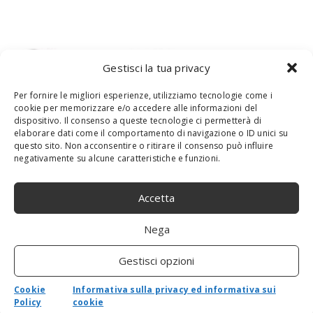
Gestisci la tua privacy
Per fornire le migliori esperienze, utilizziamo tecnologie come i
cookie per memorizzare e/o accedere alle informazioni del
dispositivo. Il consenso a queste tecnologie ci permetterà di
elaborare dati come il comportamento di navigazione o ID unici su
questo sito. Non acconsentire o ritirare il consenso può influire
negativamente su alcune caratteristiche e funzioni.
Accetta
Nega
Polycom VSX 8400 Presenter Paesi Code
23 UK inglese con telecomando e cavo di
Gestisci opzioni
alimentazione
Cookie
Informativa sulla privacy ed informativa sui
By
admin
-
29 Ottobre 2020
0
Policy
cookie