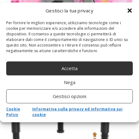
Gestisci la tua privacy
MoKo Custodia Protettiva Kindle
Per fornire le migliori esperienze, utilizziamo tecnologie come i
Paperwhite E-reader (10a Generazione,
cookie per memorizzare e/o accedere alle informazioni del
2018 Rilascio) in Pelle con Tasca, 2
dispositivo. Il consenso a queste tecnologie ci permetterà di
elaborare dati come il comportamento di navigazione o ID unici su
Supporti, Spegnimento Automatico,
questo sito. Non acconsentire o ritirare il consenso può influire
Cover per Kindle Paperwhite 2018 –
negativamente su alcune caratteristiche e funzioni.
Cosmea
By
admin
-
26 Ottobre 2020
0
Accetta
CUSTODIA TABLET- Custodia protettiva per Kindle Paperwhite
(10a Generazione, 2018 Rilascio) in pelle PU e microfibra di alta
Nega
qualità con 2 supporti per Tablet, e la tasca per carte di...
Gestisci opzioni
Cookie
Informativa sulla privacy ed informativa sui
Policy
cookie