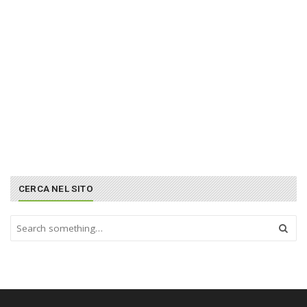
CERCA NEL SITO
S
e
a
r
c
h
a