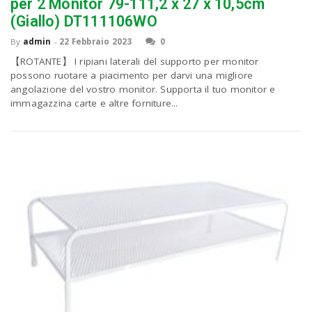
P
per 2 Monitor 79-111,2 x 27 x 10,5cm
C
a
(Giallo) DT111106WO
By
admin
-
22 Febbraio 2023
0
v
【ROTANTE】 I ripiani laterali del supporto per monitor
possono ruotare a piacimento per darvi una migliore
angolazione del vostro monitor. Supporta il tuo monitor e
i
immagazzina carte e altre forniture...
g
a
t
i
o