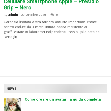
P
Cellulare Smartphone Apple – Presidio
C
a
Grip – Nero
By
admin
-
27 Ottobre 2020
0
v
Garanzia limitata a vitaBarriera antiurto impactiumTestate
contro cadute da 3 metriFinitura opaca resistente ai
graffiTestate in laboratori indipendenti Prezzo: (alla data del -
i
Dettagli)
g
a
t
NEWS
i
Come creare un avatar: la guida completa
o