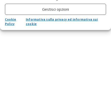
15″, monitor portatile triplo FHD 1080P IPS per
display a doppio schermo, schermo triplo
Gestisci opzioni
pieghevole per laptop da 15″-17″, Plug and
Play di tipo C(1#)
Cookie
Informativa sulla privacy ed informativa sui
Policy
cookie