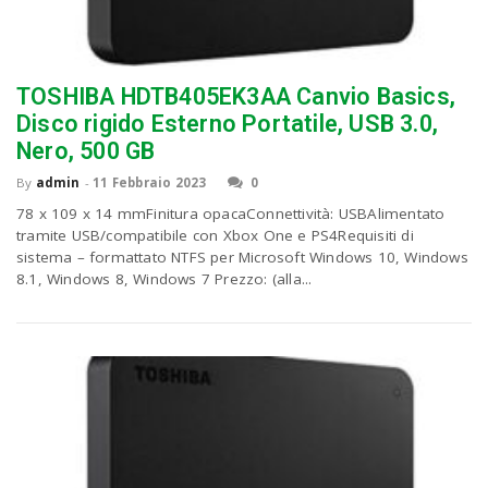
n
TOSHIBA HDTB405EK3AA Canvio Basics,
Disco rigido Esterno Portatile, USB 3.0,
Nero, 500 GB
By
admin
-
11 Febbraio 2023
0
78 x 109 x 14 mmFinitura opacaConnettività: USBAlimentato
tramite USB/compatibile con Xbox One e PS4Requisiti di
sistema – formattato NTFS per Microsoft Windows 10, Windows
8.1, Windows 8, Windows 7 Prezzo: (alla...