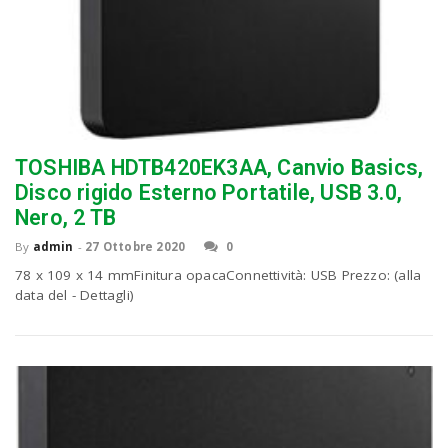
TOSHIBA HDTB420EK3AA, Canvio Basics,
Disco rigido Esterno Portatile, USB 3.0,
Nero, 2 TB
By
admin
-
27 Ottobre 2020
0
78 x 109 x 14 mmFinitura opacaConnettività: USB Prezzo: (alla
data del - Dettagli)