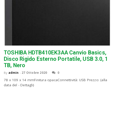
TOSHIBA HDTB410EK3AA Canvio Basics,
Disco Rigido Esterno Portatile, USB 3.0, 1
TB, Nero
By
admin
-
27 Ottobre 2020
0
78 x 109 x 14 mmFinitura opacaConnettività: USB Prezzo: (alla
data del - Dettagli)