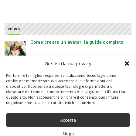
NEWS
Come creare un avatar: la guida completa
Gestisci la tua privacy
Come trovare linee Wi-Fi gratuite ovunque tu
vada
Per fornire le migliori esperienze, utilizziamo tecnologie come i
cookie per memorizzare e/o accedere alle informazioni del
dispositivo. Il consenso a queste tecnologie ci permetterà di
HP L63608-001 Accessori Originale per
elaborare dati come il comportamento di navigazione o ID unici su
Computer Portatile
questo sito. Non acconsentire o ritirare il consenso può influire
negativamente su alcune caratteristiche e funzioni.
PORTÁTIL INTERNACIONAL DELL LATITUDE
7430 14,0″ FHD I5 W10P+W11P I5-
Accetta
1245U,16GBDDR4,256GBSSD
Estensione per schermo triplo per laptop da
Nega