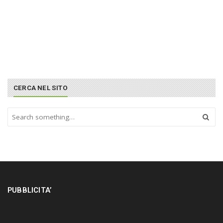
CERCA NEL SITO
S
e
a
r
c
h
a
n
PUBBLICITA’
d
h
i
t