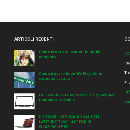
a
r
c
h
a
n
ARTICOLI RECENTI
CO
d
h
i
Come creare un avatar: la guida
Co
completa
t
Re
e
n
Tut
Come trovare linee Wi-Fi gratuite
t
ovunque tu vada
e
P.
r
In
.
HP L63608-001 Accessori Originale per
.
Computer Portatile
co
.
PORTÁTIL INTERNACIONAL DELL
LATITUDE 7430 14,0″ FHD I5
W10P+W11P I5-