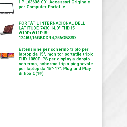
HP L63608-001 Accessori Originale
per Computer Portatile
PORTÁTIL INTERNACIONAL DELL
LATITUDE 7430 14,0″ FHD I5
W10P+W11P I5-
1245U,16GBDDR4,256GBSSD
Estensione per schermo triplo per
laptop da 15″, monitor portatile triplo
FHD 1080P IPS per display a doppio
schermo, schermo triplo pieghevole
per laptop da 15″-17″, Plug and Play
di tipo C(1#)