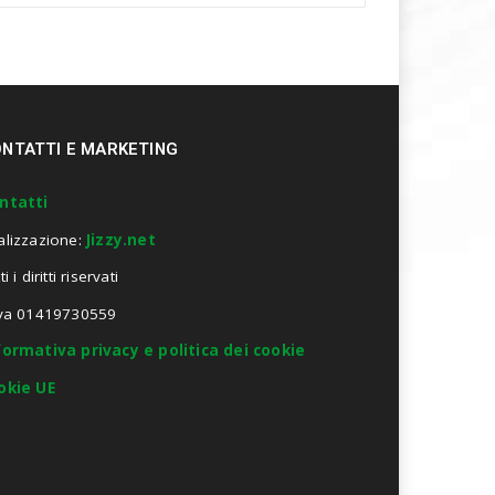
NTATTI E MARKETING
ntatti
alizzazione:
Jizzy.net
ti i diritti riservati
Iva 01419730559
formativa privacy e politica dei cookie
okie UE