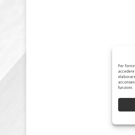
Per forni
accedere 
elaborare
acconsent
funzioni.