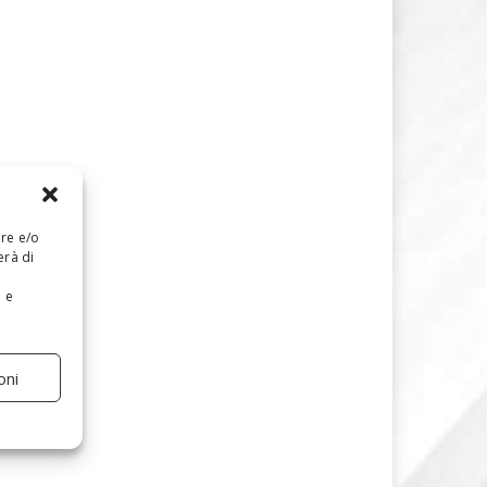
are e/o
erà di
e e
oni