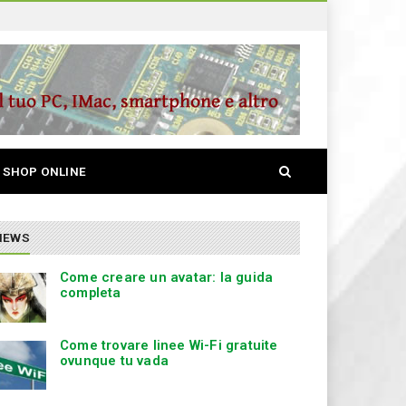
S
SHOP ONLINE
e
a
r
c
NEWS
h
Come creare un avatar: la guida
completa
Come trovare linee Wi-Fi gratuite
ovunque tu vada