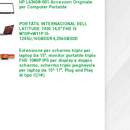
HP L63608-001 Accessori Originale
per Computer Portatile
PORTÁTIL INTERNACIONAL DELL
LATITUDE 7430 14,0″ FHD I5
W10P+W11P I5-
1245U,16GBDDR4,256GBSSD
Estensione per schermo triplo per
laptop da 15″, monitor portatile triplo
FHD 1080P IPS per display a doppio
schermo, schermo triplo pieghevole
per laptop da 15″-17″, Plug and Play
di tipo C(1#)