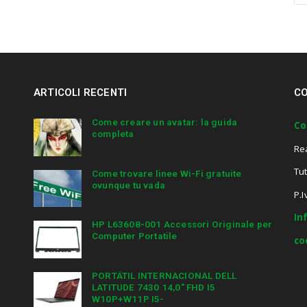
a
r
c
h
a
n
ARTICOLI RECENTI
CO
d
h
i
Come creare un avatar: la guida
Co
completa
t
Re
e
n
Tut
Come trovare linee Wi-Fi gratuite
t
ovunque tu vada
e
P.
r
In
.
HP L63608-001 Accessori Originale per
.
Computer Portatile
co
.
PORTÁTIL INTERNACIONAL DELL
LATITUDE 7430 14,0″ FHD I5
W10P+W11P I5-