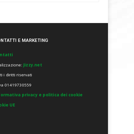
NTATTI E MARKETING
ntatti
alizzazione:
Jizzy.net
ti i diritti riservati
Iva 01419730559
formativa privacy e politica dei cookie
okie UE