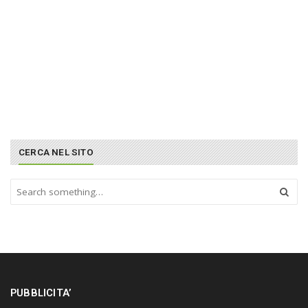
CERCA NEL SITO
S
e
a
r
c
h
a
n
PUBBLICITA’
d