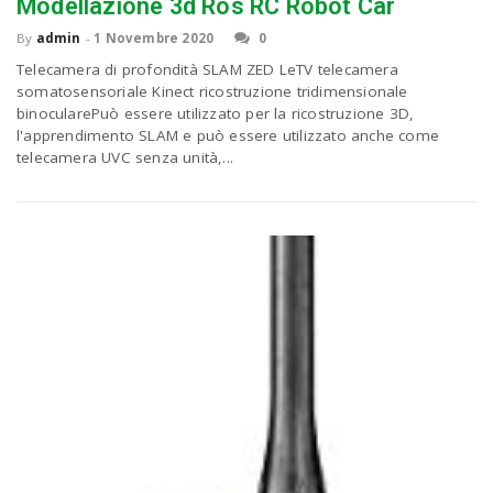
P
Modellazione 3d Ros RC Robot Car
C
a
By
admin
-
1 Novembre 2020
0
Telecamera di profondità SLAM ZED LeTV telecamera
somatosensoriale Kinect ricostruzione tridimensionale
v
binocularePuò essere utilizzato per la ricostruzione 3D,
l'apprendimento SLAM e può essere utilizzato anche come
telecamera UVC senza unità,...
i
g
a
t
i
o