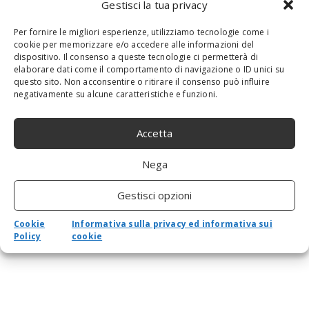
Gestisci la tua privacy
Estensione per schermo triplo per laptop da
Per fornire le migliori esperienze, utilizziamo tecnologie come i
15″, monitor portatile triplo FHD 1080P IPS per
cookie per memorizzare e/o accedere alle informazioni del
display a doppio schermo, schermo triplo
dispositivo. Il consenso a queste tecnologie ci permetterà di
pieghevole per laptop da 15″-17″, Plug and
elaborare dati come il comportamento di navigazione o ID unici su
Play di tipo C(1#)
questo sito. Non acconsentire o ritirare il consenso può influire
negativamente su alcune caratteristiche e funzioni.
Accetta
Nega
Gestisci opzioni
Cookie
Informativa sulla privacy ed informativa sui
Policy
cookie