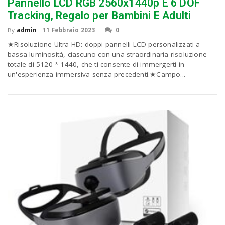
P
Pannello LCD RGB 2560x1440p E 6 DOF
C
a
Tracking, Regalo per Bambini E Adulti
By
admin
-
11 Febbraio 2023
0
v
★Risoluzione Ultra HD: doppi pannelli LCD personalizzati a
bassa luminosità, ciascuno con una straordinaria risoluzione
totale di 5120 * 1440, che ti consente di immergerti in
i
un'esperienza immersiva senza precedenti.★Campo...
g
a
t
i
o