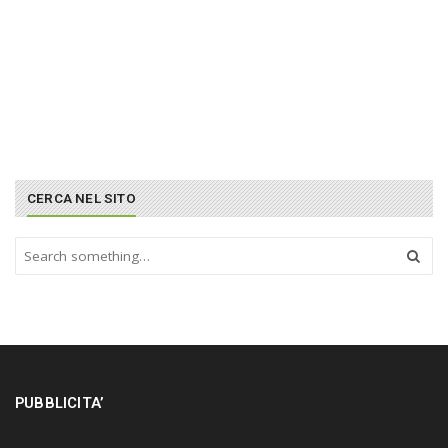
CERCA NEL SITO
S
e
a
r
c
h
a
n
PUBBLICITA’
d
h
i