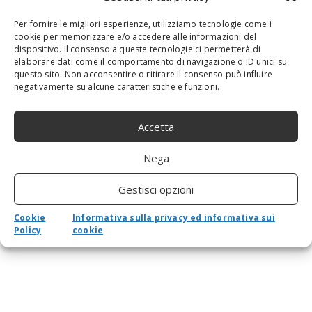
Estensione per schermo triplo per laptop da
15″, monitor portatile triplo FHD 1080P IPS per
Per fornire le migliori esperienze, utilizziamo tecnologie come i
display a doppio schermo, schermo triplo
cookie per memorizzare e/o accedere alle informazioni del
pieghevole per laptop da 15″-17″, Plug and
dispositivo. Il consenso a queste tecnologie ci permetterà di
Play di tipo C(1#)
elaborare dati come il comportamento di navigazione o ID unici su
questo sito. Non acconsentire o ritirare il consenso può influire
negativamente su alcune caratteristiche e funzioni.
Accetta
Nega
Gestisci opzioni
Cookie
Informativa sulla privacy ed informativa sui
Policy
cookie