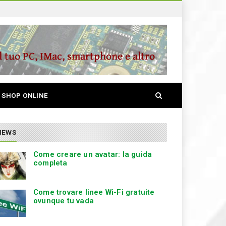
S
SHOP ONLINE
e
a
r
c
NEWS
h
Come creare un avatar: la guida
completa
Come trovare linee Wi-Fi gratuite
ovunque tu vada