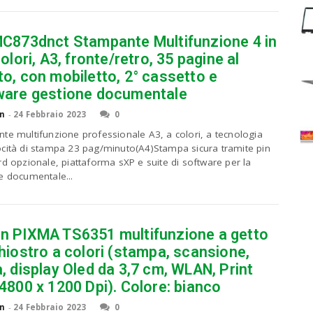
MC873dnct Stampante Multifunzione 4 in
colori, A3, fronte/retro, 35 pagine al
o, con mobiletto, 2° cassetto e
ware gestione documentale
n
-
24 Febbraio 2023
0
te multifunzione professionale A3, a colori, a tecnologia
cità di stampa 23 pag/minuto(A4)Stampa sicura tramite pin
rd opzionale, piattaforma sXP e suite di software per la
e documentale...
n PIXMA TS6351 multifunzione a getto
hiostro a colori (stampa, scansione,
, display Oled da 3,7 cm, WLAN, Print
4800 x 1200 Dpi). Colore: bianco
n
-
24 Febbraio 2023
0