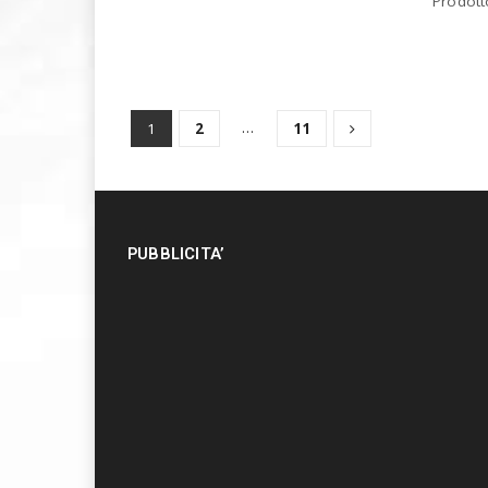
Prodotto
…
1
2
11
PUBBLICITA’