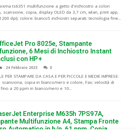
ixma ts6351 multifunzione a getto d'inchiostro a colori
, scansione, copia, display OLED da 3,7 cm, wlan, print app,
200 dpi); colore: bianco5 inchiostri separati: tecnologia fine...
fficeJet Pro 8025e, Stampante
funzione, 6 Mesi di Inchiostro Instant
nclusi con HP+
n
-
24 Febbraio 2023
0
LE PER STAMPARE DA CASA E PER PICCOLE E MEDIE IMPRESE:
 scansiona, copia in bianco/nero e colore, Fax; velocità di
fino a 20 ppm in bianco/nero e 10...
aserJet Enterprise M635h 7PS97A,
pante Multifunzione A4, Stampa Fronte
ro Automatico in b/n, 61 ppm, Copia,