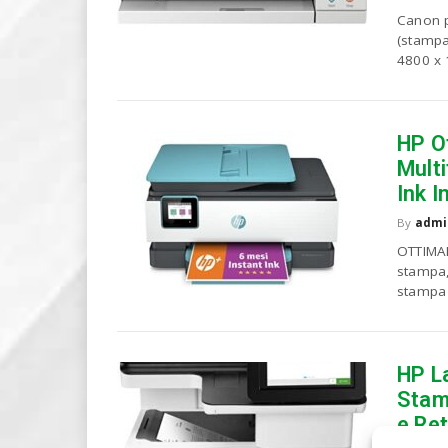
Canon p
(stampa
4800 x 1
HP O
Multi
Ink I
By
admi
OTTIMA
stampa,
stampa 
HP L
Stam
e Ret