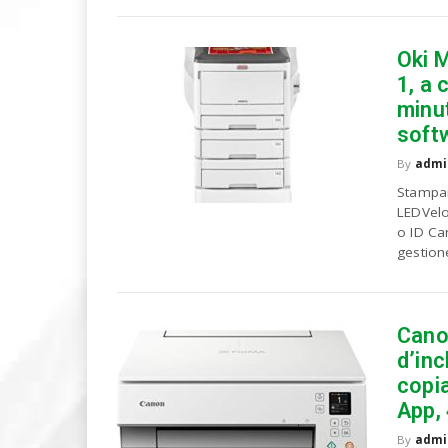
u
o
P
Oki 
C
1, a 
minut
soft
By
admi
Stampan
LEDVelo
o ID Ca
gestion
Cano
d’inc
copia
App, 
By
admi