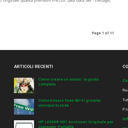
 originale qualità premium Prezzo: (alla data del - Dettagli)
Page 1 of 11
ARTICOLI RECENTI
CO
Come creare un avatar: la guida
Co
completa
Re
Tut
Come trovare linee Wi-Fi gratuite
ovunque tu vada
P.
In
HP L63608-001 Accessori Originale per
Computer Portatile