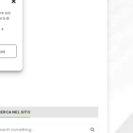
are e/o
erà di
e e
oni
CERCA NEL SITO