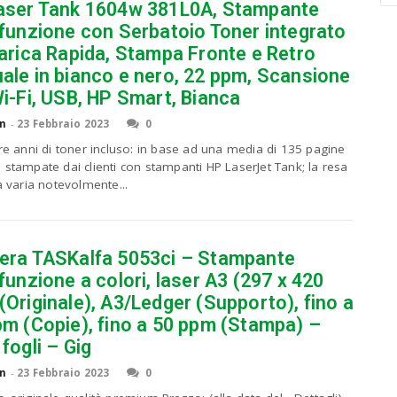
aser Tank 1604w 381L0A, Stampante
a
ifunzione con Serbatoio Toner integrato
r
arica Rapida, Stampa Fronte e Retro
c
h
ale in bianco e nero, 22 ppm, Scansione
a
i-Fi, USB, HP Smart, Bianca
n
d
n
-
23 Febbraio 2023
0
h
tre anni di toner incluso: in base ad una media di 135 pagine
i
 stampate dai clienti con stampanti HP LaserJet Tank; la resa
t
a varia notevolmente...
e
n
t
e
era TASKalfa 5053ci – Stampante
r
funzione a colori, laser A3 (297 x 420
.
.
Originale), A3/Ledger (Supporto), fino a
.
pm (Copie), fino a 50 ppm (Stampa) –
fogli – Gig
n
-
23 Febbraio 2023
0