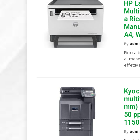
HP L
Mult
a Ric
Manu
A4, W
By
admi
Fino a 
al mese
effettiv
Kyoc
multi
mm) (
50 p
1150 
By
admi