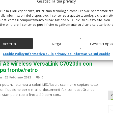
siona, Fax Opzionale, Ethernet, USB, HP
Gestisci la tua privacy
t, Schermo Touch LCD, Bianca
re le migliori esperienze, utilizziamo tecnologie come i cookie per memorizz
n
-
24 Febbraio 2023
0
alle informazioni del dispositivo. Il consenso a queste tecnologie ci permett
 dati come il comportamento di navigazione o ID unici su questo sito. Non
ività: USB + EthernetStampa solo bianco e nero, stampa
ire o ritirare il consenso può influire negativamente su alcune caratteristich
e retro automaticaEffettua scansioni e fotocopie, scansione
e retro manuale, con caricatore documentiCon funzionalità
zionale)Specifiche di Stampa: formati...
Accetta
Nega
Gestisci opzi
Cookie Policy
Informativa sulla privacy ed informativa sui cookie
x Stampante Laser/LED multifunzione a
ri A3 wireless VersaLink C7020dn con
pa fronte/retro
n
-
23 Febbraio 2023
0
à potenti: stampa a colori LED/laser, scanner e copiare tutto
con l'opzione per e-mail o documenti fax con easeGrande
à: stampa e copia fino a 20 ppm con...
S
e