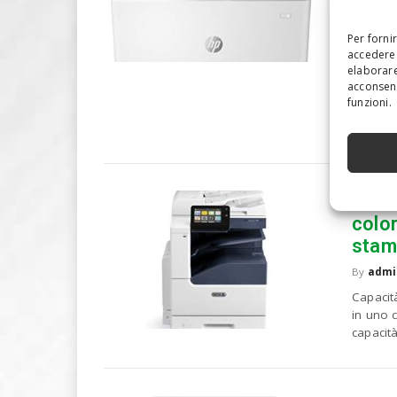
Scan
Smar
Per forni
By
admi
accedere 
elaborare
Connett
acconsent
fronte 
funzioni.
fronte 
Fax (Op
Xero
colo
stam
By
admi
Capacit
in uno 
capacit