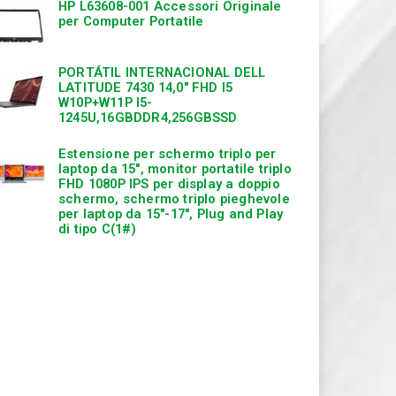
HP L63608-001 Accessori Originale
per Computer Portatile
PORTÁTIL INTERNACIONAL DELL
LATITUDE 7430 14,0″ FHD I5
W10P+W11P I5-
1245U,16GBDDR4,256GBSSD
Estensione per schermo triplo per
laptop da 15″, monitor portatile triplo
FHD 1080P IPS per display a doppio
schermo, schermo triplo pieghevole
per laptop da 15″-17″, Plug and Play
di tipo C(1#)