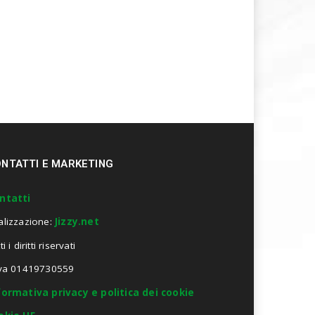
NTATTI E MARKETING
ntatti
alizzazione:
Jizzy.net
ti i diritti riservati
Iva 01419730559
formativa privacy e politica dei cookie