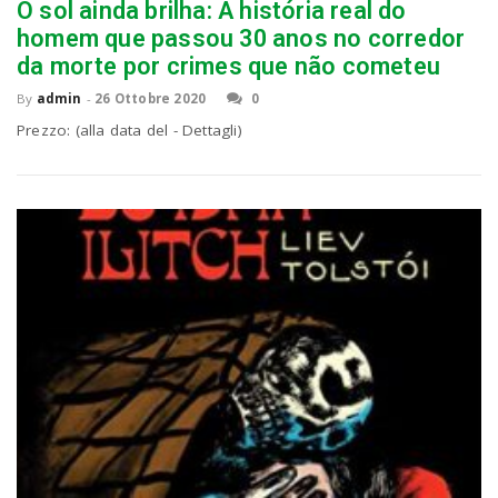
O sol ainda brilha: A história real do
homem que passou 30 anos no corredor
da morte por crimes que não cometeu
n
By
admin
-
26 Ottobre 2020
0
Prezzo: (alla data del - Dettagli)