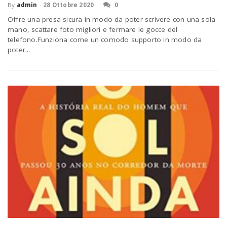
P
By
admin
-
28 Ottobre 2020
0
C
a
Offre una presa sicura in modo da poter scrivere con una sola
mano, scattare foto migliori e fermare le gocce del
telefono.Funziona come un comodo supporto in modo da
v
poter...
i
g
a
t
i
o