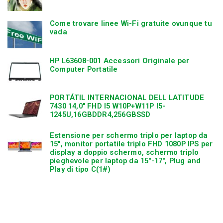
Come trovare linee Wi-Fi gratuite ovunque tu
vada
HP L63608-001 Accessori Originale per
Computer Portatile
PORTÁTIL INTERNACIONAL DELL LATITUDE
7430 14,0″ FHD I5 W10P+W11P I5-
1245U,16GBDDR4,256GBSSD
Estensione per schermo triplo per laptop da
15″, monitor portatile triplo FHD 1080P IPS per
display a doppio schermo, schermo triplo
pieghevole per laptop da 15″-17″, Plug and
Play di tipo C(1#)