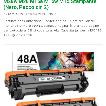
P
M28w M28 M15a M15w M15 Stampante
C
a
(Nero, Pacco din 2)
By
admin
-
22 Febbraio 2023
0
v
Cartucce per Confezione: Confezione da 2 Cartucce Toner HP
44A CF244A Nero (NON-OEM)Resa Pagina: fino a 1000 pagine
per cartuccia al 5% di copertura, Alta Capacità (a norma ISO/IEC
i
19752)Compatibile...
g
a
t
i
o