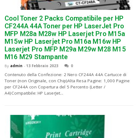
Cool Toner 2 Packs Compatibile per HP
n
CF244A 44A Toner per HP LaserJet Pro
MFP M28a M28w HP Laserjet Pro M15a
M15w HP Laserjet Pro M16a M16w HP
Laserjet Pro MFP M29a M29w M28 M15
M16 M29 Stampante
By
admin
-
13 Febbraio 2023
0
Contenuto della Confezione: 2 Nero CF244A 44A Cartucce di
Toner (non Originale, con Chip)Alta Resa Pagine: 1,000 Pagine
per CF244A con Copertura del 5 Percento (Letter /
A4)Compatibile: HP LaserJet...