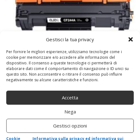
Gestisci la tua privacy
Per fornire le migliori esperienze, utilizziamo tecnologie come i
cookie per memorizzare e/o accedere alle informazioni del
ejet 44A Cartucce Toner Compatibili per
dispositivo. Il consenso a queste tecnologie ci permetterà di
elaborare dati come il comportamento di navigazione o ID unici su
HP CF244A Toner per HP LaserJet Pro
questo sito. Non acconsentire o ritirare il consenso può influire
M15w HP LaserJet M15a LaserJet Pro
negativamente su alcune caratteristiche e funzioni.
MFP M28w Stampante HP MFP M28a (2
nero)
Accetta
By
admin
-
26 Ottobre 2020
0
Nega
1. ejet 44A sostituzione cartucce toner compatibili per cartucce
toner HP 44A CF244A (non originali)2. Il cofanetto Splendid
contiene: (2) nero toner3. Stampanti compatibili: HP LaserJet Pro
Gestisci opzioni
M15a, M15w, MFP...
Cookie
Informativa sulla privacy ed informativa sui