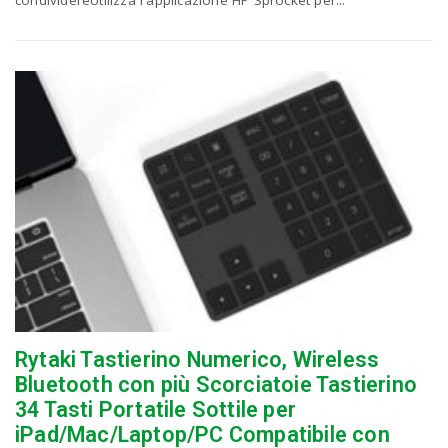
condividereUtilizza l'applicazione HP Sprocket per...
Rytaki Tastierino Numerico, Wireless
Bluetooth con più Scorciatoie Tastierino
34 Tasti Portatile Sottile per
iPad/Mac/Laptop/PC Compatibile con