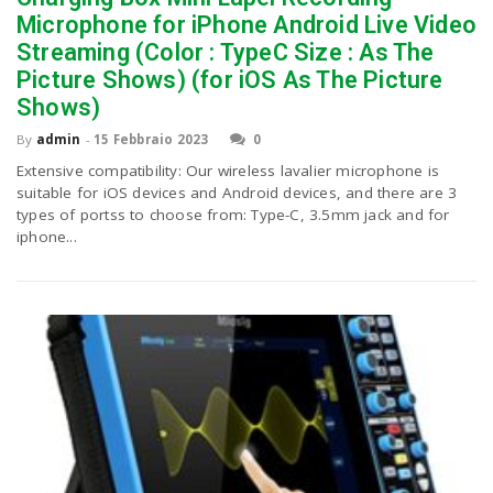
Microphone for iPhone Android Live Video
Streaming (Color : TypeC Size : As The
Picture Shows) (for iOS As The Picture
Shows)
By
admin
-
15 Febbraio 2023
0
Extensive compatibility: Our wireless lavalier microphone is
suitable for iOS devices and Android devices, and there are 3
types of portss to choose from: Type-C, 3.5mm jack and for
iphone...