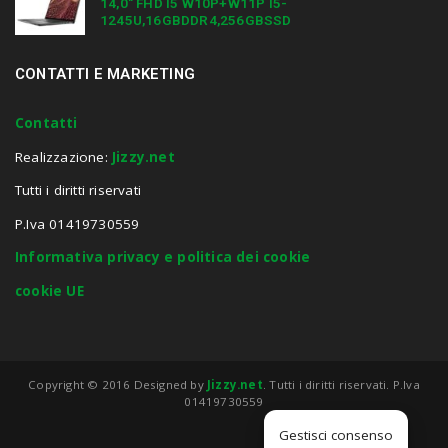
14,0″ FHD I5 W10P+W11P I5-
1245U,16GBDDR4,256GBSSD
CONTATTI E MARKETING
Contatti
Realizzazione:
Jizzy.net
Tutti i diritti riservati
P.Iva 01419730559
Informativa privacy e politica dei cookie
cookie UE
Copyright © 2016 Designed by
Jizzy.net
. Tutti i diritti riservati. P.Iva
01419730559
Gestisci consenso