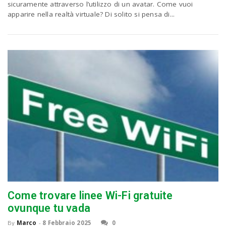
P
sicuramente attraverso l’utilizzo di un avatar. Come vuoi
C
a
apparire nella realtà virtuale? Di solito si pensa di...
v
i
g
a
t
Come trovare linee Wi-Fi gratuite
i
ovunque tu vada
By
Marco
-
8 Febbraio 2025
0
o