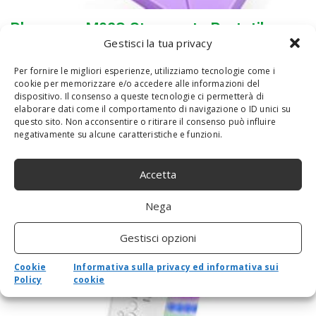
Phomemo M02S Stampante Portatile per
Gestisci la tua privacy
Smartphone Mini Stampante Foto
Bluetooth Termica, Risoluzione di 300 dpi,
Per fornire le migliori esperienze, utilizziamo tecnologie come i
Compatibile con iOS e Android, Stampa di
cookie per memorizzare e/o accedere alle informazioni del
dispositivo. Il consenso a queste tecnologie ci permetterà di
Foto in Bianco e Nero, Stickers, Viola
elaborare dati come il comportamento di navigazione o ID unici su
By
admin
-
31 Ottobre 2020
0
questo sito. Non acconsentire o ritirare il consenso può influire
negativamente su alcune caratteristiche e funzioni.
[Compatibile con 3 formati carta] -La stampante fotografica
portatile Phomemo M02S è compatibile con carta larga 53 mm,
25 mm e 15 mm. Può stampare carta fotografica blu, carta
Accetta
adesiva...
Nega
Gestisci opzioni
Cookie
Informativa sulla privacy ed informativa sui
Policy
cookie