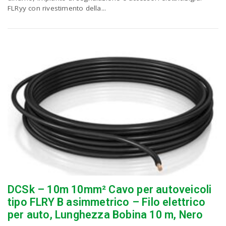
FLRyy con rivestimento della...
DCSk – 10m 10mm² Cavo per autoveicoli
tipo FLRY B asimmetrico – Filo elettrico
per auto, Lunghezza Bobina 10 m, Nero