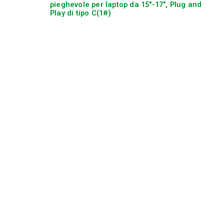
pieghevole per laptop da 15″-17″, Plug and
Play di tipo C(1#)