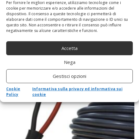
Per fornire le migliori esperienze, utilizziamo tecnologie come i
cookie per memorizzare e/o accedere alle informazioni del
dispositivo. Il consenso a queste tecnologie ci permetterà di
elaborare dati come il comportamento di navigazione o ID unici su
questo sito. Non acconsentire o ritirare il consenso può influire
Philips Sonicare DiamondClean Smart
negativamente su alcune caratteristiche e funzioni.
spazzolino elettrico, batteria per ricarica
completa Oral Care, con custodia da
Accetta
viaggio, 5 modalità
By
admin
-
26 Ottobre 2020
0
Nega
Prezzo: (alla data del - Dettagli)
Gestisci opzioni
Cookie
Informativa sulla privacy ed informativa sui
Policy
cookie