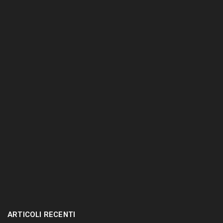
n
t
e
r
.
.
.
ARTICOLI RECENTI