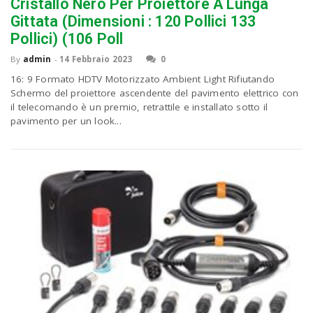
P
Cristallo Nero Per Proiettore A Lunga
C
a
Gittata (Dimensioni : 120 Pollici 133
Pollici) (106 Poll
v
By
admin
-
14 Febbraio 2023
0
16: 9 Formato HDTV Motorizzato Ambient Light Rifiutando
Schermo del proiettore ascendente del pavimento elettrico con
i
il telecomando è un premio, retrattile e installato sotto il
pavimento per un look...
g
a
t
i
o