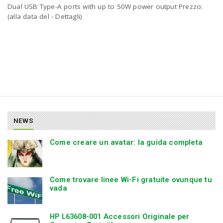
P
Dual USB Type-A ports with up to 50W power output Prezzo:
C
a
(alla data del - Dettagli)
v
i
g
NEWS
a
Come creare un avatar: la guida completa
t
Come trovare linee Wi-Fi gratuite ovunque tu
vada
i
HP L63608-001 Accessori Originale per
o