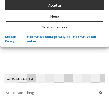
Accetta
Nega
Gestisci opzioni
Cookie
Informativa sulla privacy ed informativa sui
Policy
cookie
CERCA NEL SITO
S
e
a
r