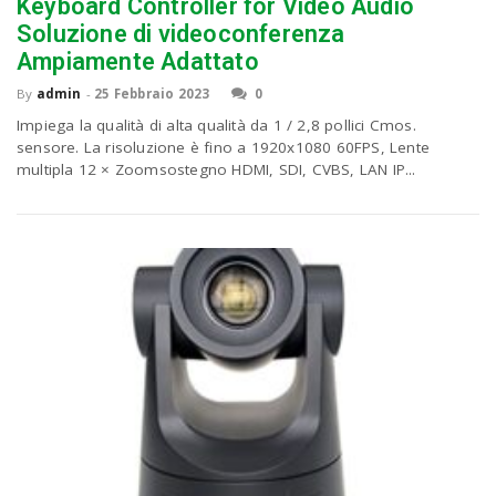
P
Keyboard Controller for Video Audio
C
a
Soluzione di videoconferenza
Ampiamente Adattato
v
By
admin
-
25 Febbraio 2023
0
Impiega la qualità di alta qualità da 1 / 2,8 pollici Cmos.
sensore. La risoluzione è fino a 1920x1080 60FPS, Lente
i
multipla 12 × Zoomsostegno HDMI, SDI, CVBS, LAN IP...
g
a
t
i
o