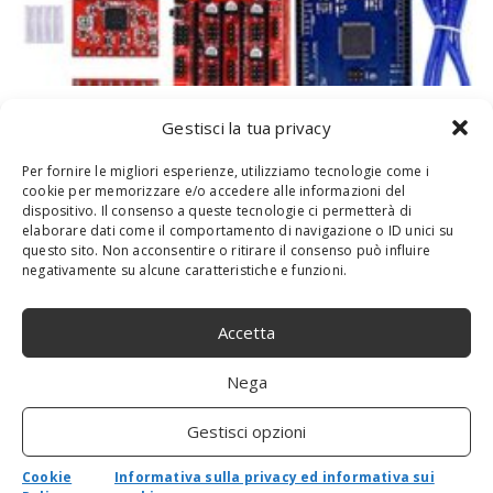
iHaospace – Kit controller stampante 3D
Gestisci la tua privacy
per RAMPS 1.4 + Mega 2560 R3 +
controller display LCD 12864 + driver
Per fornire le migliori esperienze, utilizziamo tecnologie come i
cookie per memorizzare e/o accedere alle informazioni del
stepper A4988 con dispositivo di
dispositivo. Il consenso a queste tecnologie ci permetterà di
riscaldamento per stampante Arduino
elaborare dati come il comportamento di navigazione o ID unici su
Reprap
questo sito. Non acconsentire o ritirare il consenso può influire
negativamente su alcune caratteristiche e funzioni.
By
admin
-
31 Ottobre 2020
0
Kit per controller stampante 3D Mega 2560 R3.Controller per
Accetta
stampante 3D RAMPS 1.4, A4988 Stepper Motor
Driver.Controller per display smart grafico LCD
Nega
12864.Controller stampante 3D 100% compatibile con Arduino
RepRap....
Gestisci opzioni
Cookie
Informativa sulla privacy ed informativa sui