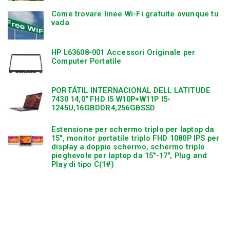
Come trovare linee Wi-Fi gratuite ovunque tu
vada
HP L63608-001 Accessori Originale per
Computer Portatile
PORTÁTIL INTERNACIONAL DELL LATITUDE
7430 14,0″ FHD I5 W10P+W11P I5-
1245U,16GBDDR4,256GBSSD
Estensione per schermo triplo per laptop da
15″, monitor portatile triplo FHD 1080P IPS per
display a doppio schermo, schermo triplo
pieghevole per laptop da 15″-17″, Plug and
Play di tipo C(1#)