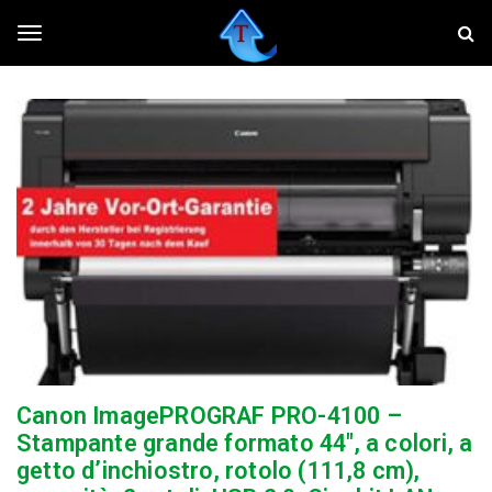
S
T
k
w
i
e
T
p
a
t
k
o
e
o
m
r
a
,
i
f
g
n
a
c
i
o
v
g
n
o
t
l
e
a
l
n
r
t
e
i
e
l
Canon ImagePROGRAF PRO-4100 –
t
Stampante grande formato 44″, a colori, a
u
n
getto d’inchiostro, rotolo (111,8 cm),
o