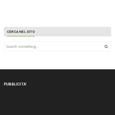
CERCA NEL SITO
S
e
a
r
c
h
a
n
PUBBLICITA’
d
h
i
t
e
n