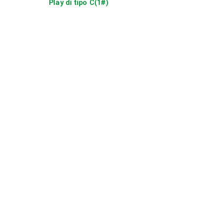
Play di tipo C(1#)