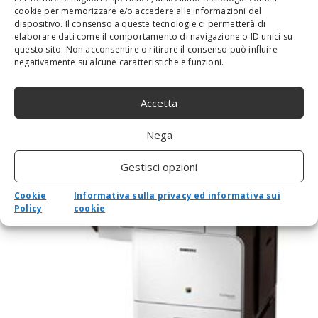
cookie per memorizzare e/o accedere alle informazioni del
multifunzione a colori, laser A3 (297 x 420
dispositivo. Il consenso a queste tecnologie ci permetterà di
mm) (Originale), A3/Ledger (Supporto),
elaborare dati come il comportamento di navigazione o ID unici su
fino a 50 ppm (Copie), fino a 50 ppm
questo sito. Non acconsentire o ritirare il consenso può influire
negativamente su alcune caratteristiche e funzioni.
(Stampa) – 1150 fogli – Gig
By
admin
-
23 Febbraio 2023
0
Accetta
Prodotto originale qualità premium Prezzo: (alla data del -
Dettagli)
Nega
Gestisci opzioni
Cookie
Informativa sulla privacy ed informativa sui
Policy
cookie