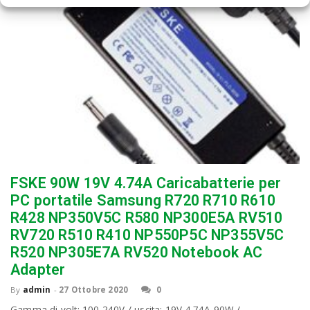
FSKE 90W 19V 4.74A Caricabatterie per
PC portatile Samsung R720 R710 R610
R428 NP350V5C R580 NP300E5A RV510
RV720 R510 R410 NP550P5C NP355V5C
R520 NP305E7A RV520 Notebook AC
Adapter
By
admin
-
27 Ottobre 2020
0
Gamma di volt: 100-240V / uscita: 19V 4.74A 90W /