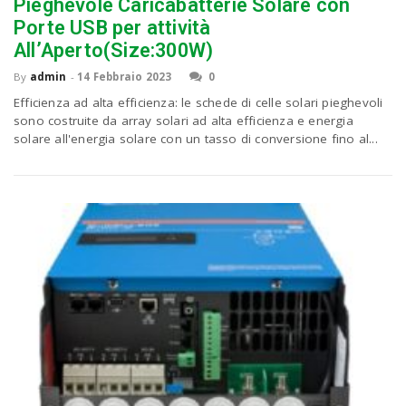
P
Pieghevole Caricabatterie Solare con
C
a
Porte USB per attività
All’Aperto(Size:300W)
v
By
admin
-
14 Febbraio 2023
0
Efficienza ad alta efficienza: le schede di celle solari pieghevoli
sono costruite da array solari ad alta efficienza e energia
i
solare all'energia solare con un tasso di conversione fino al...
g
a
t
i
o