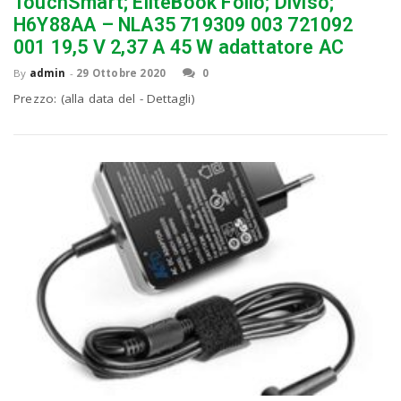
TouchSmart; EliteBook Folio; Diviso;
H6Y88AA – NLA35 719309 003 721092
001 19,5 V 2,37 A 45 W adattatore AC
By
admin
-
29 Ottobre 2020
0
Prezzo: (alla data del - Dettagli)