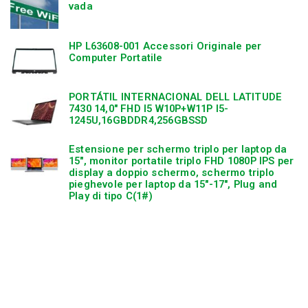
vada
HP L63608-001 Accessori Originale per
Computer Portatile
PORTÁTIL INTERNACIONAL DELL LATITUDE
7430 14,0″ FHD I5 W10P+W11P I5-
1245U,16GBDDR4,256GBSSD
Estensione per schermo triplo per laptop da
15″, monitor portatile triplo FHD 1080P IPS per
display a doppio schermo, schermo triplo
pieghevole per laptop da 15″-17″, Plug and
Play di tipo C(1#)