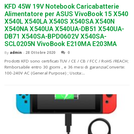
KFD 45W 19V Notebook Caricabatterie
Alimentatore per ASUS VivoBook 15 X540
X540L X540LA X540S X540SA X540N
X540NA X540UA X540UA-DB51 X540UA-
DB71 X540SA-BPD0602V X540SA-
SCL0205N VivoBook E210MA E203MA
By
admin
-
28 Ottobre 2020
0
Prodotti KFD sono certificati TUV / CE / CB / FCC / RoHS /REACH;
Rimborsabile entro 30 giorni , e 36 mesi di garanziaConverte:
100-240V AC (General Purpose) ; Uscita:...