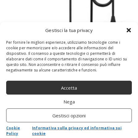
Gestisci la tua privacy
Per fornire le migliori esperienze, utilizziamo tecnologie come i
FYOUNG – Caricabatteria da auto per
cookie per memorizzare e/o accedere alle informazioni del
dispositivo. Il consenso a queste tecnologie ci permetterà di
Nintendo Switch e Switch Lite, adattatore
elaborare dati come il comportamento di navigazione o ID unici su
per caricabatterie da auto ad alta velocità
questo sito. Non acconsentire o ritirare il consenso può influire
per Nintendo Switch (cavo di ricarica USB
negativamente su alcune caratteristiche e funzioni.
Type-C da 6,6 ft)
Accetta
By
admin
-
28 Ottobre 2020
0
Ricarica ad alta velocità: ricarica più veloce e sicura con la
Nega
nostra tecnologia leader nel settore. Cavo e connettori di alta
qualità da 2 m.Design compatto: USB tipo C ad...
Gestisci opzioni
Cookie
Informativa sulla privacy ed informativa sui
Policy
cookie