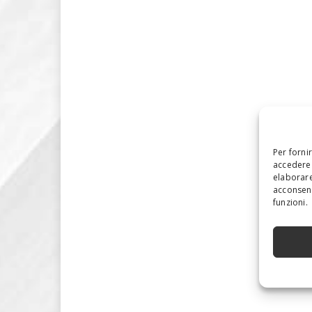
Per forni
accedere 
elaborare
acconsent
funzioni.