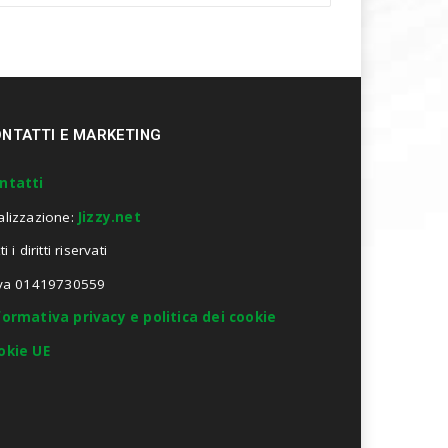
NTATTI E MARKETING
ntatti
alizzazione:
Jizzy.net
ti i diritti riservati
Iva 01419730559
formativa privacy e politica dei cookie
okie UE