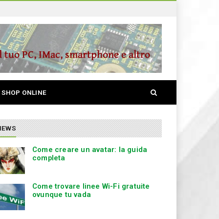
S
SHOP ONLINE
e
a
r
c
NEWS
h
Come creare un avatar: la guida
completa
Come trovare linee Wi-Fi gratuite
ovunque tu vada