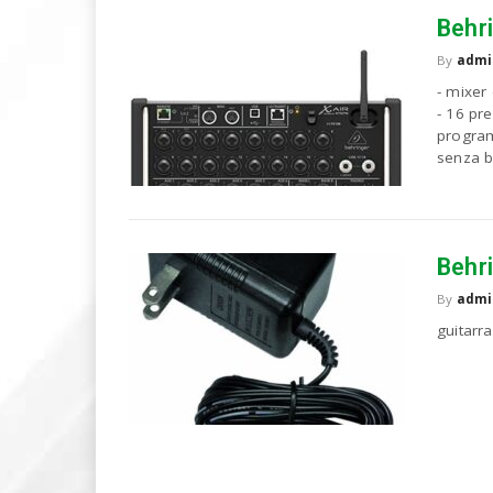
u
Behr
o
P
By
admi
C
- mixer 
- 16 pr
program
senza b
Behr
By
admi
guitarr