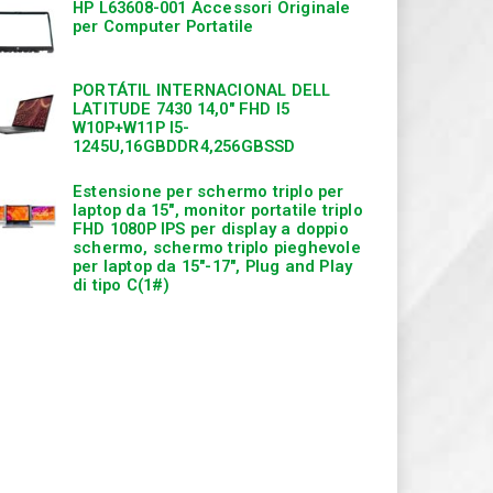
HP L63608-001 Accessori Originale
per Computer Portatile
PORTÁTIL INTERNACIONAL DELL
LATITUDE 7430 14,0″ FHD I5
W10P+W11P I5-
1245U,16GBDDR4,256GBSSD
Estensione per schermo triplo per
laptop da 15″, monitor portatile triplo
FHD 1080P IPS per display a doppio
schermo, schermo triplo pieghevole
per laptop da 15″-17″, Plug and Play
di tipo C(1#)