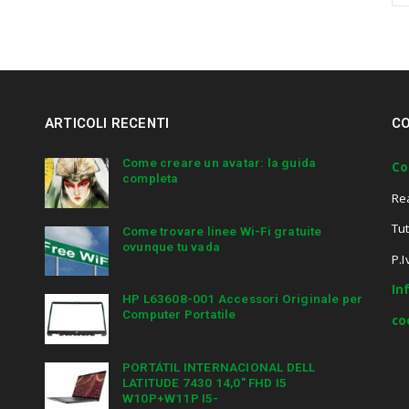
a
r
c
h
a
n
ARTICOLI RECENTI
CO
d
h
i
Come creare un avatar: la guida
Co
completa
t
Re
e
n
Tut
Come trovare linee Wi-Fi gratuite
t
ovunque tu vada
e
P.
r
In
.
HP L63608-001 Accessori Originale per
.
Computer Portatile
co
.
PORTÁTIL INTERNACIONAL DELL
LATITUDE 7430 14,0″ FHD I5
W10P+W11P I5-