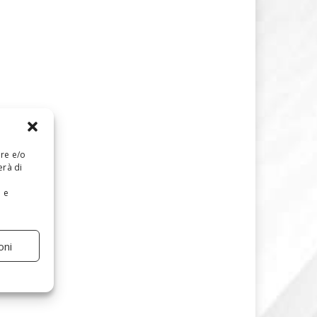
are e/o
erà di
e e
oni