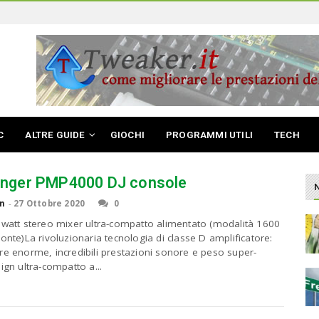
C
ALTRE GUIDE
GIOCHI
PROGRAMMI UTILI
TECH
inger PMP4000 DJ console
n
-
27 Ottobre 2020
0
 watt stereo mixer ultra-compatto alimentato (modalità 1600
ponte)La rivoluzionaria tecnologia di classe D amplificatore:
re enorme, incredibili prestazioni sonore e peso super-
ign ultra-compatto a...