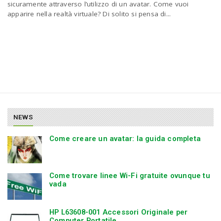
P
sicuramente attraverso l’utilizzo di un avatar. Come vuoi
C
a
apparire nella realtà virtuale? Di solito si pensa di...
v
i
g
NEWS
a
Come creare un avatar: la guida completa
t
Come trovare linee Wi-Fi gratuite ovunque tu
vada
i
HP L63608-001 Accessori Originale per
o
Computer Portatile