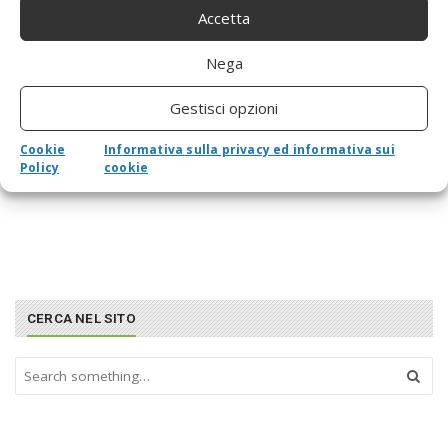
Accetta
Nega
Gestisci opzioni
Cookie
Informativa sulla privacy ed informativa sui
Policy
cookie
CERCA NEL SITO
S
e
a
r
c