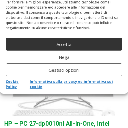
Per fornire le migliori esperienze, utilizziamo tecnologie come i
Cuscinetti appositi per portatili con design anti-scivolo rendono
cookie per memorizzare e/o accedere alle informazioni del
Ti-Station un supporto stabilePannello di alluminio di qualit¨¤
dispositivo. Il consenso a queste tecnologie ci permetterà di
premium che agisce come dissipatore di calore per mantenere
elaborare dati come il comportamento di navigazione o ID unici su
fresco il portatileLa finitura elegante...
questo sito. Non acconsentire o ritirare il consenso può influire
negativamente su alcune caratteristiche e funzioni.
Accetta
Nega
Gestisci opzioni
Cookie
Informativa sulla privacy ed informativa sui
Policy
cookie
HP – PC 27-dp0010nl All-In-One, Intel