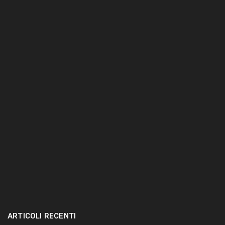
n
t
e
r
.
.
.
ARTICOLI RECENTI