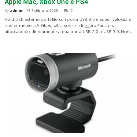
P
Apple Mac, Xbox One e PS4
C
a
By
admin
-
17 Febbraio 2023
0
Hard disk esterno portatile con porta USB 3.0 e super velocità di
trasferimento a 5 Gbps, ultra sottile e leggero.Funziona
v
attaccandolo direttamente a una porta USB 2.0 o USB 3.0. Non...
i
g
a
t
i
o