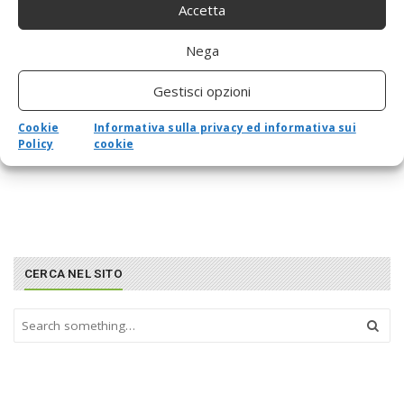
Accetta
Nega
Gestisci opzioni
Cookie
Informativa sulla privacy ed informativa sui
Policy
cookie
CERCA NEL SITO
S
e
a
r
c