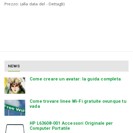
P
Prezzo: (alla data del - Dettagli)
C
a
v
i
g
NEWS
a
Come creare un avatar: la guida completa
t
Come trovare linee Wi-Fi gratuite ovunque tu
vada
i
HP L63608-001 Accessori Originale per
Computer Portatile
o