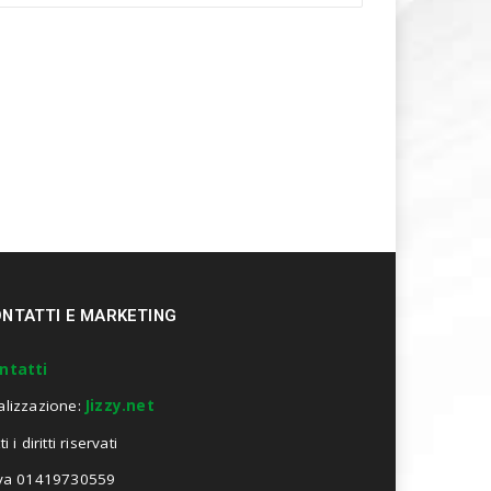
NTATTI E MARKETING
ntatti
alizzazione:
Jizzy.net
ti i diritti riservati
Iva 01419730559