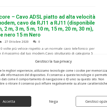
core – Cavo ADSL piatto ad alta velocità
modem, cavo da RJ11 a RJ11 (disponibile
m, 2 m, 3 m, 5 m, 10 m, 15 m, 20 m, 30 m),
re nero 15 m Nero
n
-
27 Ottobre 2020
0
10 volte più veloce rispetto a un normale cavo telefonico: per
e il massimo dal tuo modem.Cavo strutturato di categoria 5
mette dati fino a 100 Mbit/s.Supporta...
Gestisci la tua privacy
re le migliori esperienze, utilizziamo tecnologie come i cookie per memorizz
alle informazioni del dispositivo. Il consenso a queste tecnologie ci permett
ore lungo bianco BT – Cavo prolunga per
 dati come il comportamento di navigazione o ID unici su questo sito. Non
e ufficio 6 Wire (631 A) BT maschio a
ire o ritirare il consenso può influire negativamente su alcune caratteristich
na BT (disponibile in 2 m, 3 m, 5 m,
, 15 m, 20 m) 15 m
Accetta
Nega
Gestisci opzi
n
-
27 Ottobre 2020
0