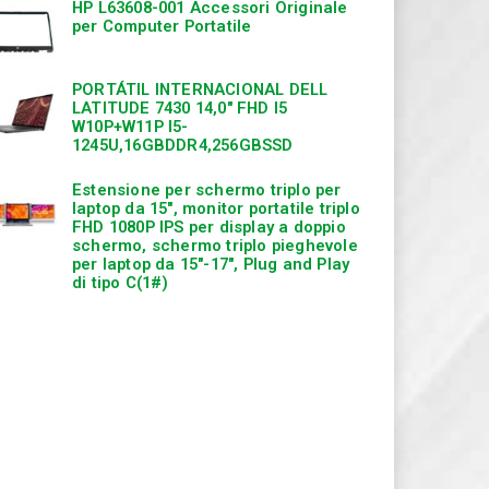
HP L63608-001 Accessori Originale
per Computer Portatile
PORTÁTIL INTERNACIONAL DELL
LATITUDE 7430 14,0″ FHD I5
W10P+W11P I5-
1245U,16GBDDR4,256GBSSD
Estensione per schermo triplo per
laptop da 15″, monitor portatile triplo
FHD 1080P IPS per display a doppio
schermo, schermo triplo pieghevole
per laptop da 15″-17″, Plug and Play
di tipo C(1#)