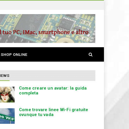
S
SHOP ONLINE
e
a
r
c
NEWS
h
Come creare un avatar: la guida
completa
Come trovare linee Wi-Fi gratuite
ovunque tu vada