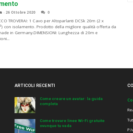
amento
a
r
n
-
26 Ottobre 2020
0
c
CO TROVERAI: 1 Cavo per Altoparlanti DCSk 20m (2 x
h
) con isolamento. Prodotto della migliore qualità offerta da
a
made in Germany.DIMENSIONI: Lunghezza di 20m e
n
oni...
d
h
i
t
e
n
t
e
ARTICOLI RECENTI
CO
r
.
Come creare un avatar: la guida
Co
.
completa
.
Re
Tut
Come trovare linee Wi-Fi gratuite
ovunque tu vada
P.