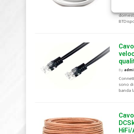
Ideale 
Extensi
domesti
BTDispo
Cavo 
veloc
quali
By
admi
Connett
sono di
banda la
Cavo
DCSk
HiFi