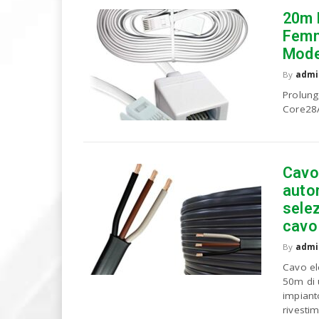
u
20m 
o
Femm
P
C
Mod
By
admi
Prolun
Core28A
Cavo 
auto
selez
cavo
By
admi
Cavo el
50m di 
impiant
rivestim