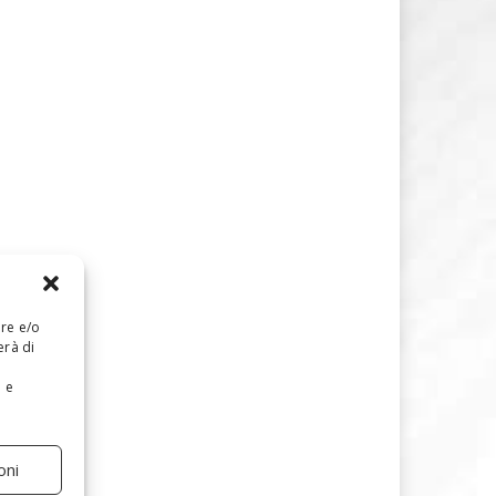
are e/o
erà di
e e
oni