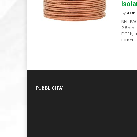
isol
By
admi
NEL PAC
2,5mm ²
DCSk, 
Dimensi
PUBBLICITA’