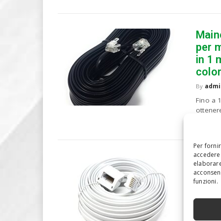
Main
per 
in 1 
colo
By
admi
Fino a 
ottener
che tras
Per forni
accedere 
M (C
elaborare
casa 
acconsent
funzioni.
femmi
10 m
By
admi