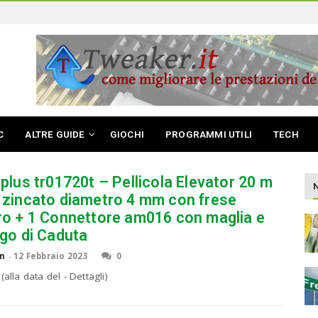
C
ALTRE GUIDE
GIOCHI
PROGRAMMI UTILI
TECH
plus tr01720t – Pellicola Elevator 20 m
 zincato diametro 4 mm con frese
ro + 1 Connettore am016 con maglia e
igo di Caduta
n
-
12 Febbraio 2023
0
(alla data del - Dettagli)