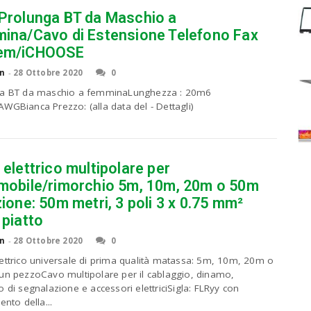
Prolunga BT da Maschio a
ina/Cavo di Estensione Telefono Fax
em/iCHOOSE
n
-
28 Ottobre 2020
0
ga BT da maschio a femminaLunghezza : 20m6
WGBianca Prezzo: (alla data del - Dettagli)
elettrico multipolare per
mobile/rimorchio 5m, 10m, 20m o 50m
ione: 50m metri, 3 poli 3 x 0.75 mm²
 piatto
n
-
28 Ottobre 2020
0
ettrico universale di prima qualità matassa: 5m, 10m, 20m o
un pezzoCavo multipolare per il cablaggio, dinamo,
o di segnalazione e accessori elettriciSigla: FLRyy con
ento della...