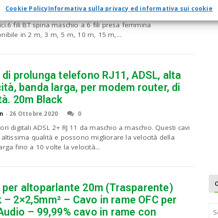
per estendere una esistente 6 wire (6P6 C) BT
Cookie Policy
Informativa sulla privacy ed informativa sui cookie
onCompatibile anche con un telefono standard 4 Wire
ci.6 fili BT spina maschio a 6 fili presa femmina
nibile in 2 m, 3 m, 5 m, 10 m, 15 m,...
di prolunga telefono RJ11, ADSL, alta
ità, banda larga, per modem router, di
tà. 20m Black
n
-
26 Ottobre 2020
0
ori digitali ADSL 2+ RJ 11 da maschio a maschio. Questi cavi
 altissima qualità e possono migliorare la velocità della
rga fino a 10 volte la velocità...
 per altoparlante 20m (Trasparente)
 – 2×2,5mm² – Cavo in rame OFC per
S
/Audio – 99,99% cavo in rame con
e