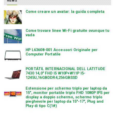
NEWS
Come creare un avatar: la guida completa
Come trovare linee Wi-Fi gratuite ovunque tu
vada
HP L63608-001 Accessori Originale per
Computer Portatile
PORTÁTIL INTERNACIONAL DELL LATITUDE
7430 14,0″ FHD I5 W10P+W11P I5-
1245U,16GBDDR4,256GBSSD
Estensione per schermo triplo per laptop da
15″, monitor portatile triplo FHD 1080P IPS per
display a doppio schermo, schermo triplo
pieghevole per laptop da 15″-17″, Plug and
Play di tipo C(1#)