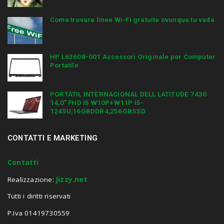
Come trovare linee Wi-Fi gratuite ovunque tu vada
HP L63608-001 Accessori Originale per Computer
Portatile
PORTÁTIL INTERNACIONAL DELL LATITUDE 7430
14,0″ FHD I5 W10P+W11P I5-
1245U,16GBDDR4,256GBSSD
CONTATTI E MARKETING
Contatti
Realizzazione:
Jizzy.net
Tutti i diritti riservati
P.Iva 01419730559