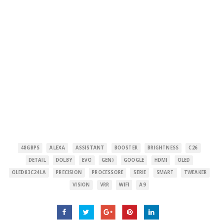
48GBPS
ALEXA
ASSISTANT
BOOSTER
BRIGHTNESS
C26
DETAIL
DOLBY
EVO
GEN)
GOOGLE
HDMI
OLED
OLED83C24LA
PRECISION
PROCESSORE
SERIE
SMART
TWEAKER
VISION
VRR
WIFI
Α9