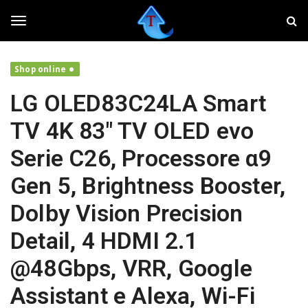
S
T
k
w
i
e
T
p
a
t
k
Shop online
o
e
o
m
r
LG OLED83C24LA Smart
a
,
i
f
g
TV 4K 83″ TV OLED evo
n
a
c
i
Serie C26, Processore α9
o
v
g
n
o
Gen 5, Brightness Booster,
t
l
e
a
l
Dolby Vision Precision
n
r
t
e
Detail, 4 HDMI 2.1
i
e
l
@48Gbps, VRR, Google
t
u
n
Assistant e Alexa, Wi-Fi
o